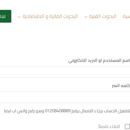
سية
البحوث الفنية
البحوث المالية و الاقتصادية
تفا
سم المستخدم او البريد الالكتروني
لمه السر
تفعيل الحساب برجاء الاتصال برقم 01208408889 وهو رقم واتس اب ايضا
البقاء متصلاً