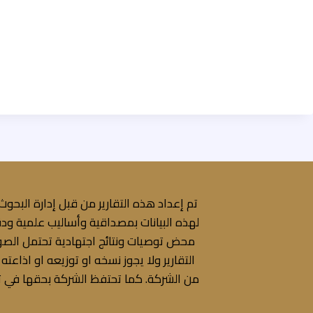
تم إعداد هذه التقارير من قبل إدارة البحوث
لهذه البيانات بمصداقية وأساليب علمية ودق
محض توصيات ونتائج اجتهادية تحتمل الصواب
التقارير ولا يجوز نسخه او توزيعه او اذاع
من الشركة. كما تحتفظ الشركة بحقها في تع