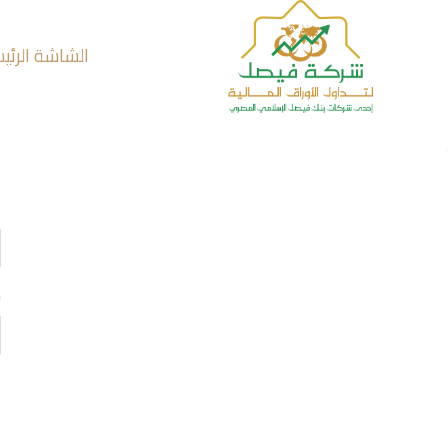
لتجاوز
لى
الشاشة الرئي
لمحتوى
ا
ك
ل